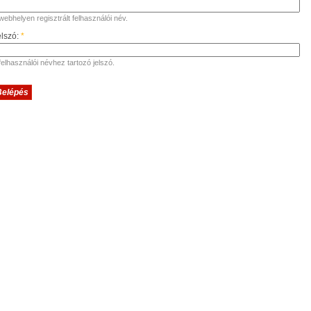
webhelyen regisztrált felhasználói név.
elszó:
*
felhasználói névhez tartozó jelszó.