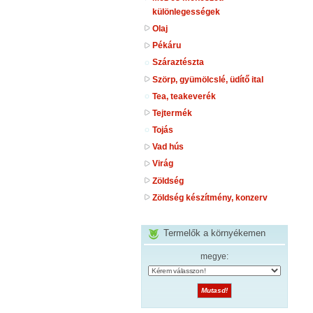
különlegességek
Olaj
Pékáru
Száraztészta
Szörp, gyümölcslé, üdítő ital
Tea, teakeverék
Tejtermék
Tojás
Vad hús
Virág
Zöldség
Zöldség készítmény, konzerv
Termelők a környékemen
megye: