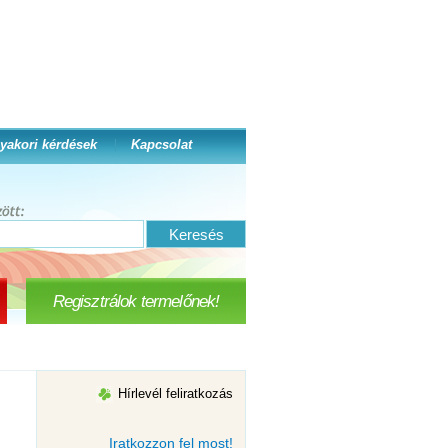
yakori kérdések
Kapcsolat
Regisztrálok termelőnek!
Hírlevél feliratkozás
Iratkozzon fel most!