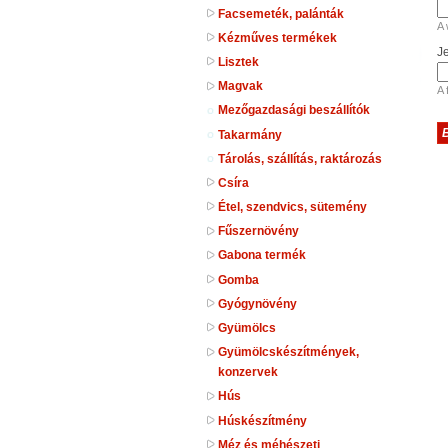
Facsemeték, palánták
A 
Kézműves termékek
J
Lisztek
Magvak
A 
Mezőgazdasági beszállítók
Takarmány
Tárolás, szállítás, raktározás
Csíra
Étel, szendvics, sütemény
Fűszernövény
Gabona termék
Gomba
Gyógynövény
Gyümölcs
Gyümölcskészítmények,
konzervek
Hús
Húskészítmény
Méz és méhészeti