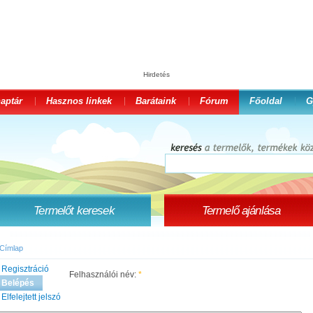
Hirdetés
aptár
Hasznos linkek
Barátaink
Fórum
Főoldal
G
Termelőt keresek
Termelő ajánlása
Címlap
Regisztráció
Felhasználói név:
*
Belépés
Elfelejtett jelszó