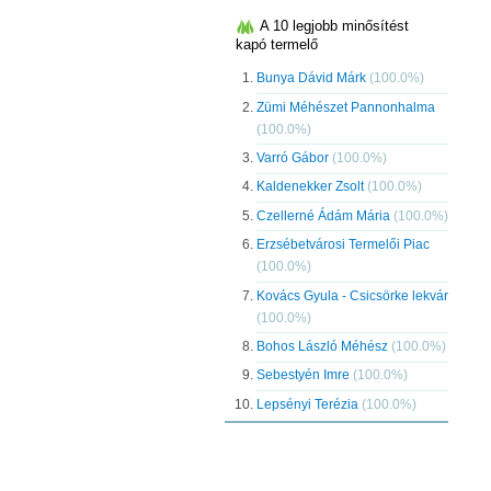
A 10 legjobb minősítést
kapó termelő
Bunya Dávid Márk
(100.0%)
Zümi Méhészet Pannonhalma
(100.0%)
Varró Gábor
(100.0%)
Kaldenekker Zsolt
(100.0%)
Czellerné Ádám Mária
(100.0%)
Erzsébetvárosi Termelői Piac
(100.0%)
Kovács Gyula - Csicsörke lekvár
(100.0%)
Bohos László Méhész
(100.0%)
Sebestyén Imre
(100.0%)
Lepsényi Terézia
(100.0%)