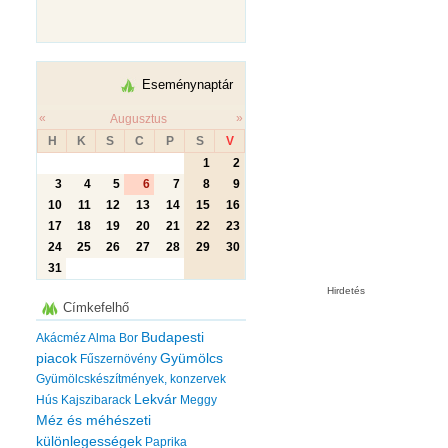
Eseménynaptár
«
»
Augusztus
H
K
S
C
P
S
V
1
2
3
4
5
6
7
8
9
10
11
12
13
14
15
16
17
18
19
20
21
22
23
24
25
26
27
28
29
30
31
Hirdetés
Címkefelhő
Budapesti
Akácméz
Alma
Bor
piacok
Gyümölcs
Fűszernövény
Gyümölcskészítmények, konzervek
Lekvár
Hús
Kajszibarack
Meggy
Méz és méhészeti
különlegességek
Paprika