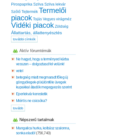
Pirospaprika
Szilva
Szilva lekvár
Termelői
Szőlő
Tejtermék
piacok
Tojás
Vegyes virágméz
Vidéki piacok
Zöldség
Állattartás, állattenyésztés
további címkék
Aktív fórumtémák
Ne hagyd, hogy a terményed kárba
vesszen – dolgoztasd fel velünk!
vetel
betegség miatt megmaradt főleg új
göngyölegek-pl.különféle üvegek
kupakkal átadók megegyezés szerint
Eperlekvár kerestetik
Miért is ne csicsóka?
tovább
Népszerű tartalmak
Mangalica hurka, kolbász szalonna,
sonka eladó!
(756,740)