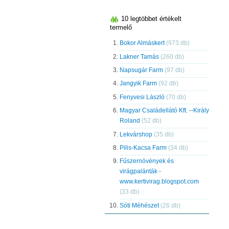
10 legtöbbet értékelt
termelő
Bokor Almáskert
(973 db)
Lakner Tamás
(260 db)
Napsugár Farm
(97 db)
Jangyik Farm
(92 db)
Fenyvesi László
(70 db)
Magyar Családellátó Kft. --Király
Roland
(52 db)
Lekvárshop
(35 db)
Pilis-Kacsa Farm
(34 db)
Fűszernövények és
virágpalánták -
www.kertivirag.blogspot.com
(33 db)
Sóti Méhészet
(26 db)