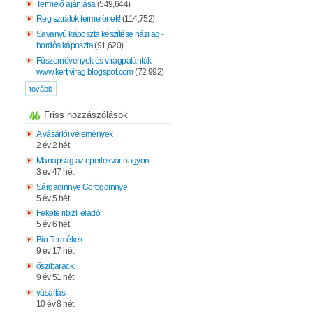
Termelő ajánlása
(549,644)
Regisztrálok termelőnek!
(114,752)
Savanyú káposzta készítése házilag -
hordós káposzta
(91,620)
Fűszernövények és virágpalánták -
www.kertivirag.blogspot.com
(72,992)
tovább
Friss hozzászólások
A vásárlói vélemények
2 év 2 hét
Manapság az eperlekvár nagyon
3 év 47 hét
Sárgadinnye Görögdinnye
5 év 5 hét
Fekete ribizli eladó
5 év 6 hét
Bio Termékek
9 év 17 hét
őszibarack.
9 év 51 hét
vásárlás
10 év 8 hét