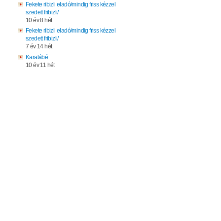
Fekete ribizli eladó/mindig friss kézzel
szedett fribizli/
10 év 8 hét
Fekete ribizli eladó/mindig friss kézzel
szedett fribizli/
7 év 14 hét
Karalábé
10 év 11 hét