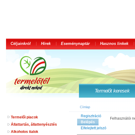
Céljainkról
Hírek
Eseménynaptár
Hasznos linkek
Termelőt keresek
Címlap
Regisztráció
Termelői piacok
Felhasználói n
Belépés
Állattartás, állattenyésztés
Elfelejtett jelszó
Alkoholos italok