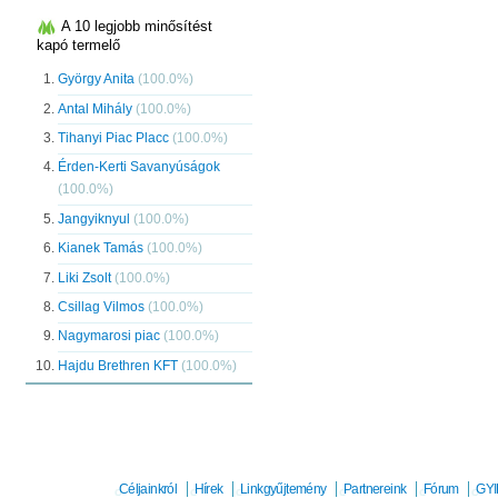
A 10 legjobb minősítést
kapó termelő
György Anita
(100.0%)
Antal Mihály
(100.0%)
Tihanyi Piac Placc
(100.0%)
Érden-Kerti Savanyúságok
(100.0%)
Jangyiknyul
(100.0%)
Kianek Tamás
(100.0%)
Liki Zsolt
(100.0%)
Csillag Vilmos
(100.0%)
Nagymarosi piac
(100.0%)
Hajdu Brethren KFT
(100.0%)
Céljainkról
Hírek
Linkgyűjtemény
Partnereink
Fórum
GYI