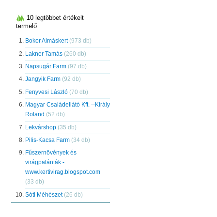
10 legtöbbet értékelt
termelő
Bokor Almáskert
(973 db)
Lakner Tamás
(260 db)
Napsugár Farm
(97 db)
Jangyik Farm
(92 db)
Fenyvesi László
(70 db)
Magyar Családellátó Kft. --Király
Roland
(52 db)
Lekvárshop
(35 db)
Pilis-Kacsa Farm
(34 db)
Fűszernövények és
virágpalánták -
www.kertivirag.blogspot.com
(33 db)
Sóti Méhészet
(26 db)