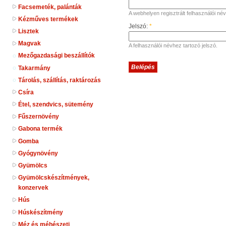
Facsemeték, palánták
A webhelyen regisztrált felhasználói név
Kézműves termékek
Jelszó:
*
Lisztek
Magvak
A felhasználói névhez tartozó jelszó.
Mezőgazdasági beszállítók
Takarmány
Tárolás, szállítás, raktározás
Csíra
Étel, szendvics, sütemény
Fűszernövény
Gabona termék
Gomba
Gyógynövény
Gyümölcs
Gyümölcskészítmények,
konzervek
Hús
Húskészítmény
Méz és méhészeti