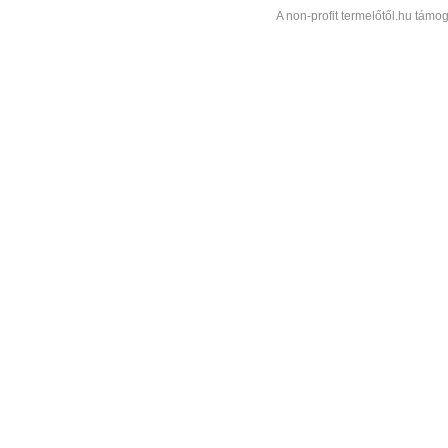
A non-profit termelőtől.hu támog