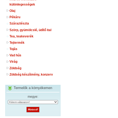
különlegességek
Olaj
Pékáru
Száraztészta
Szörp, gyümölcslé, üdítő ital
Tea, teakeverék
Tejtermék
Tojás
Vad hús
Virág
Zöldség
Zöldség készítmény, konzerv
Termelők a környékemen
megye: