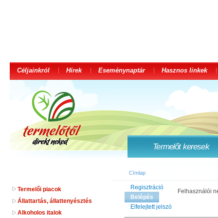
Céljainkról
Hírek
Eseménynaptár
Hasznos linkek
Termelőt keresek
Címlap
Regisztráció
Termelői piacok
Felhasználói n
Belépés
Állattartás, állattenyésztés
Elfelejtett jelszó
Alkoholos italok