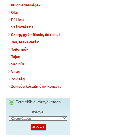
különlegességek
Olaj
Pékáru
Száraztészta
Szörp, gyümölcslé, üdítő ital
Tea, teakeverék
Tejtermék
Tojás
Vad hús
Virág
Zöldség
Zöldség készítmény, konzerv
Termelők a környékemen
megye: