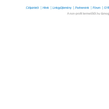
Céljainkról
Hírek
Linkgyűjtemény
Partnereink
Fórum
GYI
A non-profit termelőtől.hu támog