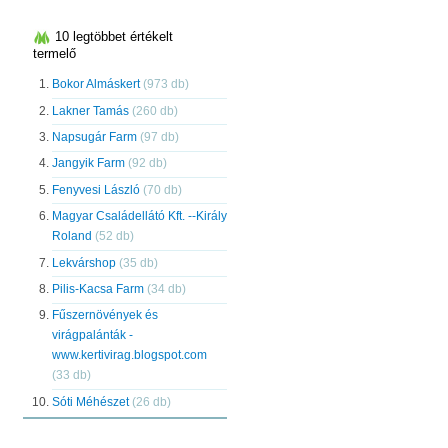
10 legtöbbet értékelt
termelő
Bokor Almáskert
(973 db)
Lakner Tamás
(260 db)
Napsugár Farm
(97 db)
Jangyik Farm
(92 db)
Fenyvesi László
(70 db)
Magyar Családellátó Kft. --Király
Roland
(52 db)
Lekvárshop
(35 db)
Pilis-Kacsa Farm
(34 db)
Fűszernövények és
virágpalánták -
www.kertivirag.blogspot.com
(33 db)
Sóti Méhészet
(26 db)