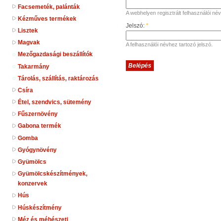
Facsemeték, palánták
A webhelyen regisztrált felhasználói név
Kézműves termékek
Jelszó:
*
Lisztek
Magvak
A felhasználói névhez tartozó jelszó.
Mezőgazdasági beszállítók
Takarmány
Tárolás, szállítás, raktározás
Csíra
Étel, szendvics, sütemény
Fűszernövény
Gabona termék
Gomba
Gyógynövény
Gyümölcs
Gyümölcskészítmények,
konzervek
Hús
Húskészítmény
Méz és méhészeti