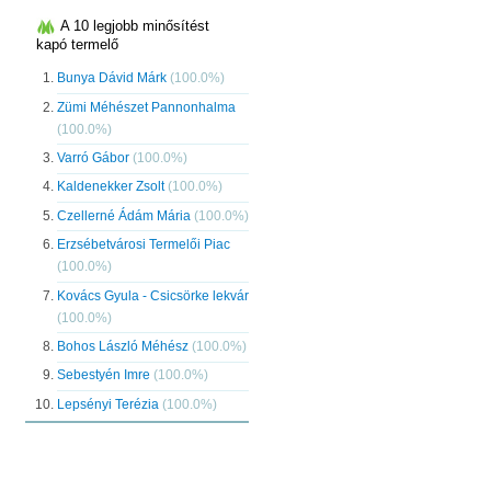
A 10 legjobb minősítést
kapó termelő
Bunya Dávid Márk
(100.0%)
Zümi Méhészet Pannonhalma
(100.0%)
Varró Gábor
(100.0%)
Kaldenekker Zsolt
(100.0%)
Czellerné Ádám Mária
(100.0%)
Erzsébetvárosi Termelői Piac
(100.0%)
Kovács Gyula - Csicsörke lekvár
(100.0%)
Bohos László Méhész
(100.0%)
Sebestyén Imre
(100.0%)
Lepsényi Terézia
(100.0%)