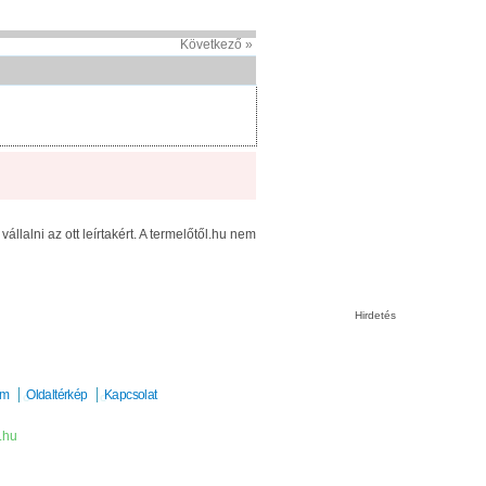
Következő »
llalni az ott leírtakért. A termelőtől.hu nem
Hirdetés
um
Oldaltérkép
Kapcsolat
.hu