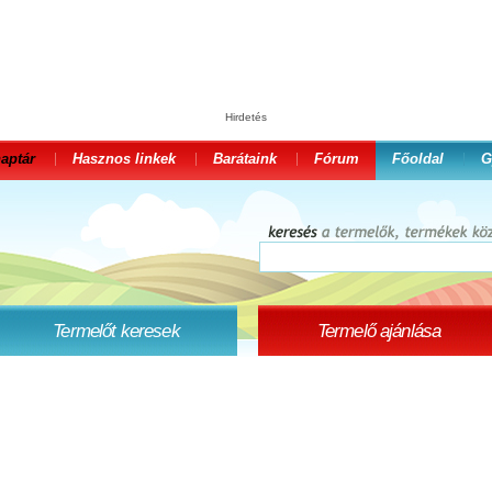
Hirdetés
aptár
Hasznos linkek
Barátaink
Fórum
Főoldal
G
Termelőt keresek
Termelő ajánlása