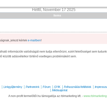
Hétfő, November 17 2025
Items
ságnak, jelezd kérlek
e-mailben
!
lható információk valódiságát nem tudja ellenőrizni, ezért felelősséget sem tudunk vá
elő közötti adásvételkor történő esetleges problémákért sem.
Linkgyűjtemény
Partnereink
Fórum
GYIK
Felhasználási feltételek
Impressz
Médiaajánlat
A non-profit termelőtől.hu támogatója az rblmarketing kft. -
www.rblmarketing