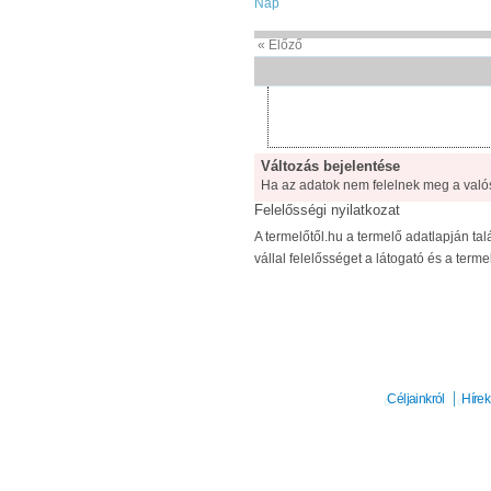
Nap
« Előző
Változás bejelentése
Ha az adatok nem felelnek meg a való
Felelősségi nyilatkozat
A termelőtől.hu a termelő adatlapján talá
vállal felelősséget a látogató és a term
Céljainkról
Hírek